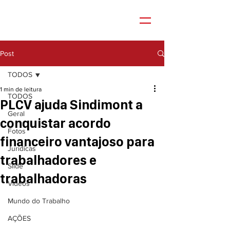
Post
TODOS
1 min de leitura
TODOS
PLCV ajuda Sindimont a
Geral
conquistar acordo
Fotos
financeiro vantajoso para
Jurídicas
trabalhadores e
Slide
trabalhadoras
Vídeos
Mundo do Trabalho
AÇÕES