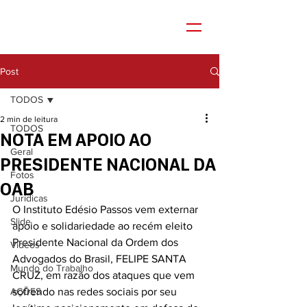
Post
TODOS
2 min de leitura
TODOS
NOTA EM APOIO AO
Geral
PRESIDENTE NACIONAL DA
Fotos
OAB
Jurídicas
O Instituto Edésio Passos vem externar 
Slide
apoio e solidariedade ao recém eleito 
Presidente Nacional da Ordem dos 
Vídeos
Advogados do Brasil, FELIPE SANTA 
Mundo do Trabalho
CRUZ, em razão dos ataques que vem 
AÇÕES
sofrendo nas redes sociais por seu 