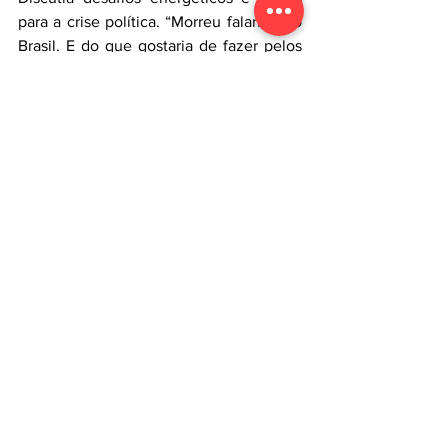
para a crise política. “Morreu falando do 
Brasil. E do que gostaria de fazer pelos 
trabalhadores caso houvesse o 
impeachment”, diz o filho. Deixa viúva, 
quatro filhos, três netos e dois bisnetos.
Dia 9 de agosto, aos 77 anos, de 
complicações cardíacas, em 
Florianópolis (SC).
Ver tudo
Posts recentes