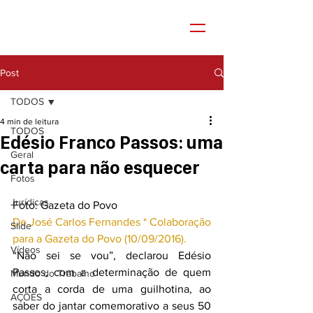
Post
TODOS
4 min de leitura
TODOS
Edésio Franco Passos: uma
Geral
carta para não esquecer
Fotos
Jurídicas
Foto: Gazeta do Povo
De José Carlos Fernandes * Colaboração 
Slide
para a Gazeta do Povo (10/09/2016).
Vídeos
“Não sei se vou”, declarou Edésio 
Passos, com a determinação de quem 
Mundo do Trabalho
corta a corda de uma guilhotina, ao 
AÇÕES
saber do jantar comemorativo a seus 50 