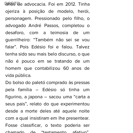
DIREITO
anos de advocacia. Foi em 2012. Tinha 
ojeriza à posição de modelo, herói, 
personagem. Pressionado pelo filho, o 
advogado André Passos, completou o 
desaforo, com a teimosia de um 
guerrilheiro: “Também não sei se vou 
falar”. Pois Edésio foi e falou. Talvez 
tenha sido seu mais belo discurso, o que 
não é pouco em se tratando de um 
homem que contabilizou 60 anos de 
vida pública.
Do bolso do paletó comprado às pressas 
pela família – Edésio só tinha um 
figurino, a japona – sacou uma “carta a 
seus pais”, relato do que experimentou 
desde a morte deles até aquele noite 
com a qual insistiram em lhe presentear. 
Fosse classificar, o texto poderia ser 
chamado de “testamento afetivo”, 