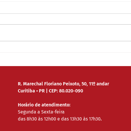
PLCV marca presença na
Sand
posse da nova direção do
Come
TST
TRT
R. Marechal Floriano Peixoto, 50, 11º andar
Curitiba • PR | CEP: 80.020-090
Horário de atendimento:
Segunda a Sexta-feira
das 8h30 às 12h00 e das 13h30 às 17h30
.