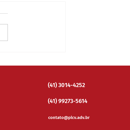
ro Lunard recebe
nda das Araucárias do
-PR
(41) 3014-4252
(41) 99273-5614
contato@plcv.adv.br