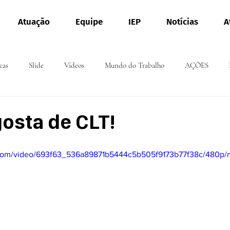
Atuação
Equipe
IEP
Notícias
A
cas
Slide
Vídeos
Mundo do Trabalho
AÇÕES
gosta de CLT!
ic.com/video/693f63_536a89871b5444c5b505f9173b77f38c/480p/