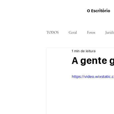
O Escritório
TODOS
Geral
Fotos
Jurídi
1 min de leitura
A gente 
https://video.wixstat