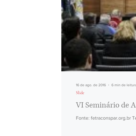
16 de ago. de 2016
6 min de leitur
Slide
VI Seminário de A
Fonte: fetraconspar.org.br T