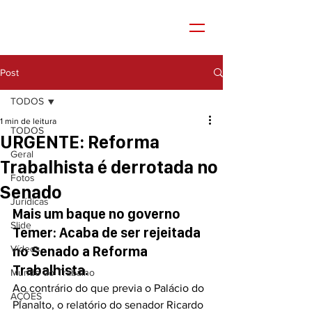
Post
TODOS
1 min de leitura
TODOS
URGENTE: Reforma
Geral
Trabalhista é derrotada no
Fotos
Senado
Jurídicas
Mais um baque no governo 
Slide
Temer: Acaba de ser 
rejeitada
Vídeos
no Senado a Reforma 
Trabalhista.
Mundo do Trabalho
Ao contrário do que previa o Palácio do 
AÇÕES
Planalto, o relatório do senador Ricardo 