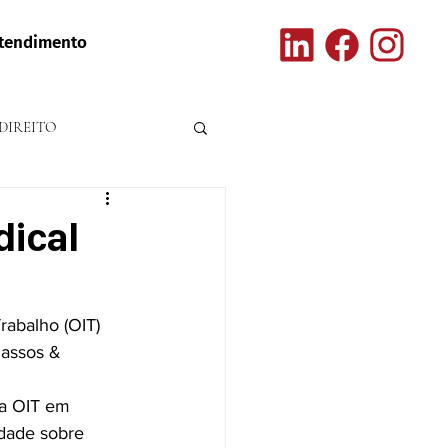
tendimento
DIREITO
dical
rabalho (OIT) 
Passos & 
da OIT em 
idade sobre 