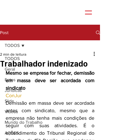
Post
TODOS
2 min de leitura
TODOS
Trabalhador indenizado
Geral
Mesmo se empresa for fechar, demissão 
Fotos
em massa deve ser acordada com 
sindicato
Jurídicas
ConJur
Slide
Demissão em massa deve ser acordada 
antes com sindicato, mesmo que a 
Vídeos
empresa não tenha mais condições de 
Mundo do Trabalho
seguir com suas atividades. É o 
AÇÕES
entendimento do Tribunal Regional do 