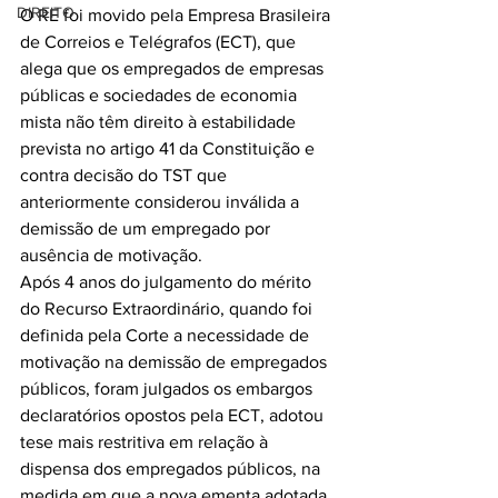
DIREITO
O RE foi movido pela Empresa Brasileira 
de Correios e Telégrafos (ECT), que  
alega que os empregados de empresas 
públicas e sociedades de economia 
mista não têm direito à estabilidade 
prevista no artigo 41 da Constituição e 
contra decisão do TST que 
anteriormente considerou inválida a 
demissão de um empregado por 
ausência de motivação.
Após 4 anos do julgamento do mérito 
do Recurso Extraordinário, quando foi 
definida pela Corte a necessidade de 
motivação na demissão de empregados 
públicos, foram julgados os embargos 
declaratórios opostos pela ECT, adotou 
tese mais restritiva em relação à 
dispensa dos empregados públicos, na 
medida em que a nova ementa adotada 