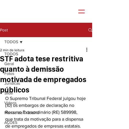
Post
TODOS
2 min de leitura
TODOS
STF adota tese restritiva
Geral
quanto à demissão
Fotos
motivada de empregados
Jurídicas
públicos
Slide
O Supremo Tribunal Federal julgou hoje 
Vídeos
(10) os embargos de declaração no 
Recurso Extraordinário (RE) 589998, 
Mundo do Trabalho
que trata da motivação para a dispensa 
AÇÕES
de empregados de empresas estatais.