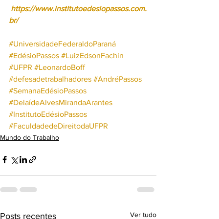
 https://www.institutoedesiopassos.com.
br/
#UniversidadeFederaldoParaná
#EdésioPassos
#LuizEdsonFachin
#UFPR
#LeonardoBoff
#defesadetrabalhadores
#AndréPassos
#SemanaEdésioPassos
#DelaídeAlvesMirandaArantes
#InstitutoEdésioPassos
#FaculdadedeDireitodaUFPR
Mundo do Trabalho
Ver tudo
Posts recentes