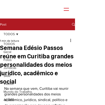
Post
TODOS
1 min de leitura
TODOS
Semana Edésio Passos
Geral
reúne em Curitiba grandes
Fotos
personalidades dos meios
Jurídicas
jurídico, acadêmico e
Slide
social
Vídeos
Na semana que vem, Curitiba vai reunir 
Mundo do Trabalho
grandes personalidades dos meios 
AÇÕES
acadêmico, jurídico, sindical, político e 