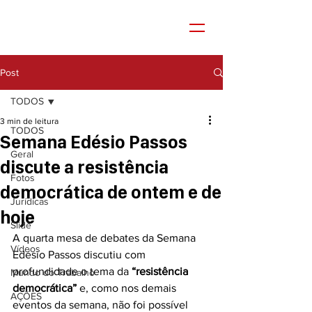
Post
TODOS
3 min de leitura
TODOS
Semana Edésio Passos
Geral
discute a resistência
Fotos
democrática de ontem e de
Jurídicas
hoje
Slide
A quarta mesa de debates da Semana 
Vídeos
Edésio Passos discutiu com 
profundidade o tema da 
“resistência 
Mundo do Trabalho
democrática”
 e, como nos demais 
AÇÕES
eventos da semana, não foi possível 