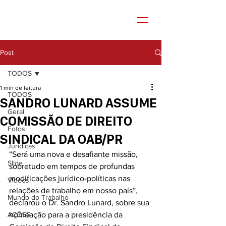
Post
TODOS
1 min de leitura
TODOS
SANDRO LUNARD ASSUME
Geral
COMISSÃO DE DIREITO
Fotos
SINDICAL DA OAB/PR
Jurídicas
“Será uma nova e desafiante missão, 
Slide
sobretudo em tempos de profundas 
modificações jurídico-políticas nas 
Vídeos
relações de trabalho em nosso país”, 
Mundo do Trabalho
declarou o Dr. Sandro Lunard, sobre sua 
AÇÕES
nomeação para a presidência da 