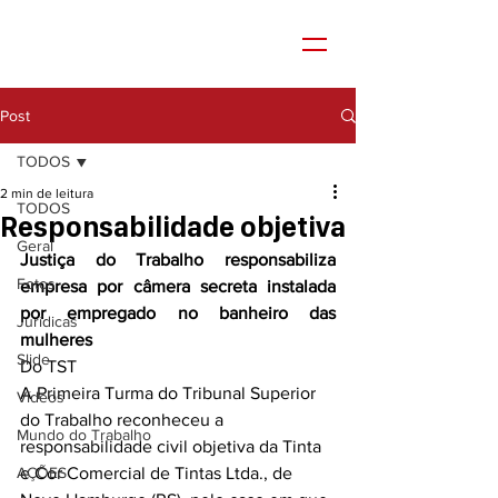
Post
TODOS
2 min de leitura
TODOS
Responsabilidade objetiva
Geral
Justiça do Trabalho responsabiliza 
Fotos
empresa por câmera secreta instalada 
por empregado no banheiro das 
Jurídicas
mulheres
Slide
Do TST
A Primeira Turma do Tribunal Superior 
Vídeos
do Trabalho reconheceu a 
Mundo do Trabalho
responsabilidade civil objetiva da Tinta 
AÇÕES
e Cor Comercial de Tintas Ltda., de 