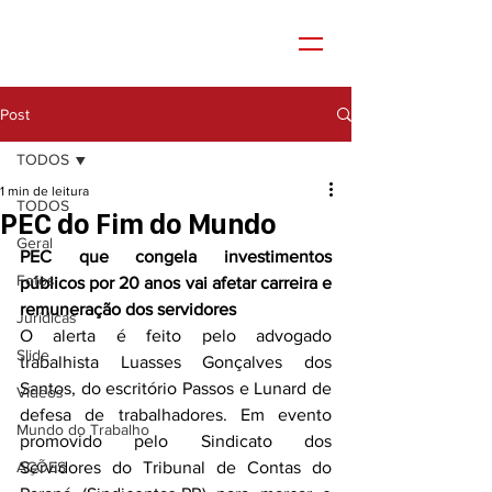
Post
TODOS
1 min de leitura
TODOS
PEC do Fim do Mundo
Geral
PEC que congela investimentos 
Fotos
públicos por 20 anos vai afetar carreira e 
remuneração dos servidores
Jurídicas
O alerta é feito pelo advogado 
Slide
trabalhista Luasses Gonçalves dos 
Santos, do escritório Passos e Lunard de 
Vídeos
defesa de trabalhadores. Em evento 
Mundo do Trabalho
promovido pelo Sindicato dos 
AÇÕES
Servidores do Tribunal de Contas do 