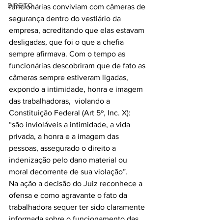
DIREITO
funcionárias conviviam com câmeras de 
segurança dentro do vestiário da 
empresa, acreditando que elas estavam 
desligadas, que foi o que a chefia 
sempre afirmava. Com o tempo as 
funcionárias descobriram que de fato as 
câmeras sempre estiveram ligadas, 
expondo a intimidade, honra e imagem 
das trabalhadoras,  violando a 
Constituição Federal (Art 5º, Inc. X): 
“são invioláveis a intimidade, a vida 
privada, a honra e a imagem das 
pessoas, assegurado o direito a 
indenização pelo dano material ou 
moral decorrente de sua violação”.
Na ação a decisão do Juiz reconhece a 
ofensa e como agravante o fato da 
trabalhadora sequer ter sido claramente 
informada sobre o funcionamento das 