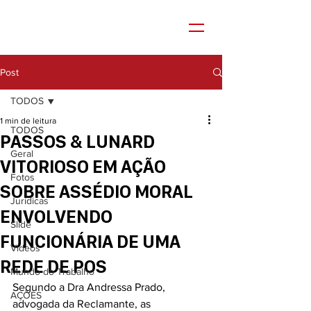
Post
TODOS
1 min de leitura
TODOS
PASSOS & LUNARD
Geral
VITORIOSO EM AÇÃO
Fotos
SOBRE ASSÉDIO MORAL
Jurídicas
ENVOLVENDO
Slide
FUNCIONÁRIA DE UMA
Vídeos
REDE DE POS
Mundo do Trabalho
Segundo a Dra Andressa Prado, 
AÇÕES
advogada da Reclamante, as 