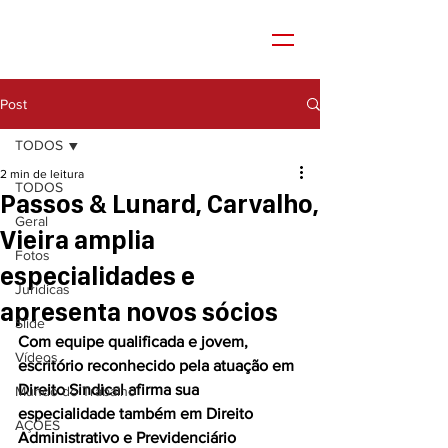
Post
TODOS
2 min de leitura
TODOS
Passos & Lunard, Carvalho,
Geral
Vieira amplia
Fotos
especialidades e
Jurídicas
apresenta novos sócios
Slide
Com equipe qualificada e jovem, 
Vídeos
escritório reconhecido pela atuação em 
Direito Sindical afirma sua 
Mundo do Trabalho
especialidade também em Direito 
AÇÕES
Administrativo e Previdenciário