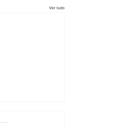
Ver tudo
A DO TRABALHO E DO
BALHADOR: PASSADO,
SENTE E… QUAL