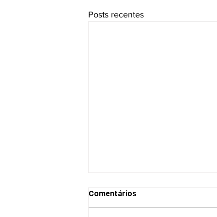
Posts recentes
EM MEIO À PANDEMIA,
Comentários
JUSTIÇA OBRIGA URBS A
ADOTAR MEDIDAS