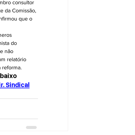
mbro consultor 
te da Comissão, 
onfirmou que o 
meros 
ista do 
e não 
um relatório 
 reforma.
abaixo
. Sindical