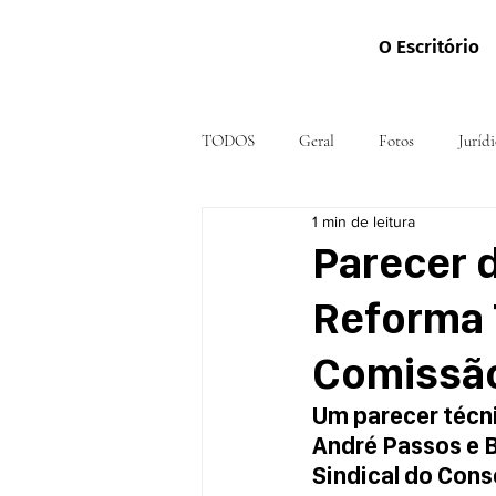
O Escritório
TODOS
Geral
Fotos
Jurídi
1 min de leitura
Parecer 
Reforma 
Comissão
Um parecer técni
André Passos e B
Sindical do Cons