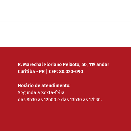
Qual é o futuro do trabalho? Esse
Em ar
FUT
é o grande debate levantado pelo
(advo
Seminário “O centenário da OIT e
Vice 
o Futuro do Trabalho”, que
Edési
acontece...
signif
R. Marechal Floriano Peixoto, 50, 11º andar
Curitiba • PR | CEP: 80.020-090
Horário de atendimento:
Segunda a Sexta-feira
das 8h30 às 12h00 e das 13h30 às 17h30
.