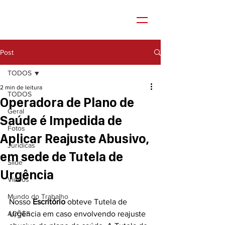
Post
TODOS
2 min de leitura
TODOS
Operadora de Plano de
Geral
Saúde é Impedida de
Fotos
Aplicar Reajuste Abusivo,
Jurídicas
em sede de Tutela de
Slide
Urgência
Vídeos
Mundo do Trabalho
Nosso 
Escritório 
obteve Tutela de 
AÇÕES
Urgência em caso envolvendo reajuste 