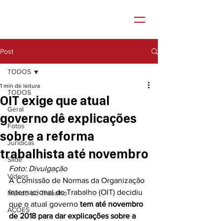
Post
TODOS
1 min de leitura
TODOS
OIT exige que atual
Geral
governo dê explicações
Fotos
sobre a reforma
Jurídicas
trabalhista até novembro
Slide
Foto: Divulgação
Vídeos
A Comissão de Normas da Organização 
Internacional do Trabalho (OIT) decidiu 
Mundo do Trabalho
que o atual governo 
tem até novembro 
AÇÕES
de 2018 para dar explicações sobre a 