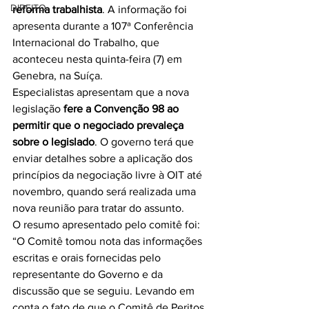
DIREITO
reforma trabalhista
. A informação foi 
apresenta durante a 107ª Conferência 
Internacional do Trabalho, que 
aconteceu nesta quinta-feira (7) em 
Genebra, na Suíça.
Especialistas apresentam que a nova 
legislação 
fere a Convenção 98 ao 
permitir que o negociado prevaleça 
sobre o legislado
. O governo terá que 
enviar detalhes sobre a aplicação dos 
princípios da negociação livre à OIT até 
novembro, quando será realizada uma 
nova reunião para tratar do assunto.
O resumo apresentado pelo comitê foi:
“O Comitê tomou nota das informações 
escritas e orais fornecidas pelo 
representante do Governo e da 
discussão que se seguiu. Levando em 
conta o fato de que o Comitê de Peritos 