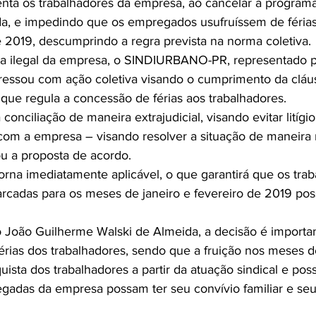
enta os trabalhadores da empresa, ao cancelar a programa
da, e impedindo que os empregados usufruíssem de féria
e 2019, descumprindo a regra prevista na norma coletiva.
 ilegal da empresa, o SINDIURBANO-PR, representado pe
ressou com ação coletiva visando o cumprimento da cláu
 que regula a concessão de férias aos trabalhadores.
onciliação de maneira extrajudicial, visando evitar litígio 
 com a empresa – visando resolver a situação de maneir
u a proposta de acordo.
torna imediatamente aplicável, o que garantirá que os tra
arcadas para os meses de janeiro e fevereiro de 2019 pos
João Guilherme Walski de Almeida, a decisão é importan
férias dos trabalhadores, sendo que a fruição nos meses d
ista dos trabalhadores a partir da atuação sindical e possi
das da empresa possam ter seu convívio familiar e seu 