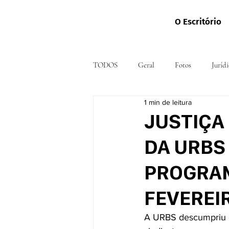
O Escritório
TODOS
Geral
Fotos
Jurídi
1 min de leitura
JUSTIÇA
DA URBS
PROGRAM
FEVEREI
A URBS descumpriu 