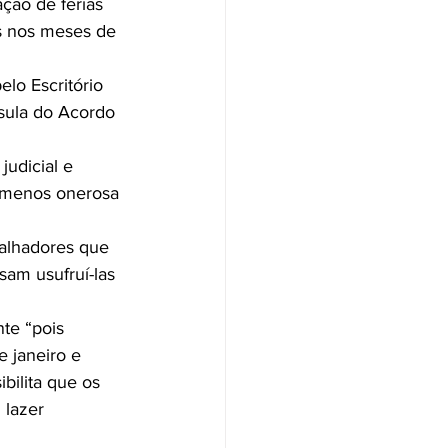
ção de férias 
s nos meses de 
lo Escritório 
sula do Acordo 
judicial e 
a menos onerosa 
balhadores que 
sam usufruí-las 
te “pois 
e janeiro e 
bilita que os 
lazer 