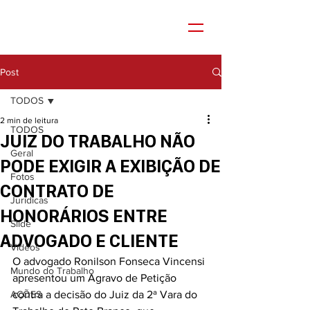
Post
TODOS
2 min de leitura
TODOS
JUIZ DO TRABALHO NÃO
Geral
PODE EXIGIR A EXIBIÇÃO DE
Fotos
CONTRATO DE
Jurídicas
HONORÁRIOS ENTRE
Slide
ADVOGADO E CLIENTE
Vídeos
O advogado Ronilson Fonseca Vincensi 
Mundo do Trabalho
apresentou um Agravo de Petição 
AÇÕES
contra a decisão do Juiz da 2ª Vara do 