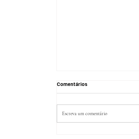
Comentários
Escreva um comentário
Que grande destino
reservaram pra você?