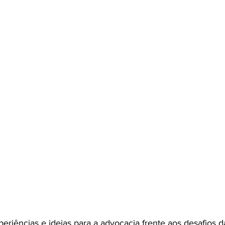
periências e ideias para a advocacia frente aos desafios 