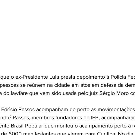
e pessoas se reúnem na cidade em atos em defesa da dem
ca do lawfare que vem sido usada pelo juiz Sérgio Moro co
o Edésio Passos acompanham de perto as movimentações n
 André Passos, membros fundadores do IEP, acompanhara
ente Brasil Popular que montou o acampamento perto à ro
 de 6000 manifestantes que vieram para Curitiba. No dia 