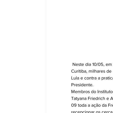
 Neste dia 10/05, em que o ex-Presidente Lula presta depoimento à Polícia Federal em 
Curitiba, milhares d
Lula e contra a prati
Presidente.
Membros do Institut
Tatyana Friedrich e
09 toda a ação da Fr
recepcionar os cerca