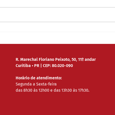
Cerca de 500 trabalhadores e
O Sen
E ME
suas famílias foram afetados
(30) 
positivamente pelas ações
traba
judiciais do Escritório Passos &
minim
Lunard, Carvalho,...
pande
R. Marechal Floriano Peixoto, 50, 11º andar
Curitiba • PR | CEP: 80.020-090
Horário de atendimento:
Segunda a Sexta-feira
das 8h30 às 12h00 e das 13h30 às 17h30
.