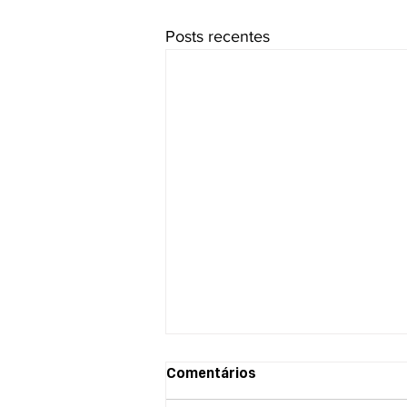
Posts recentes
Liminar determina
Comentários
manutenção de salários de
contratados por PSS