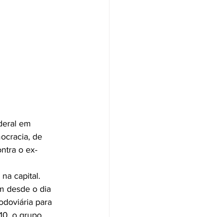
ocracia, de 
ntra o ex-
a capital. 
m desde o dia 
doviária para 
10, o grupo 