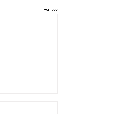
Ver tudo
DO APROVA AUXILIO
RGENCIAL PARA
RMAIS, INTERMITENTES