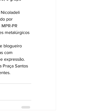
Nicoladeli 
ado por 
o MPR-PR 
es metalúrgicos 
e blogueiro 
as com 
de expressão.
a Praça Santos 
entes.