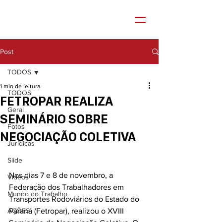
Post
TODOS
1 min de leitura
TODOS
FETROPAR REALIZA
Geral
SEMINÁRIO SOBRE
Fotos
NEGOCIAÇÃO COLETIVA
Jurídicas
Slide
Nos dias 7 e 8 de novembro, a 
Vídeos
Federação dos Trabalhadores em 
Mundo do Trabalho
Transportes Rodoviários do Estado do 
AÇÕES
Paraná (Fetropar), realizou o XVIII 