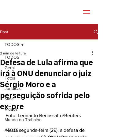
Post
TODOS
2 min de leitura
TODOS
Defesa de Lula afirma que
Geral
irá à ONU denunciar o juiz
Fotos
Sérgio Moro e a
Jurídicas
perseguição sofrida pelo
Slide
ex-pre
Vídeos
Foto: Leonardo Benassatto/Reuters
Mundo do Trabalho
AÇÕES
Nesta segunda-feira (29), a defesa de 