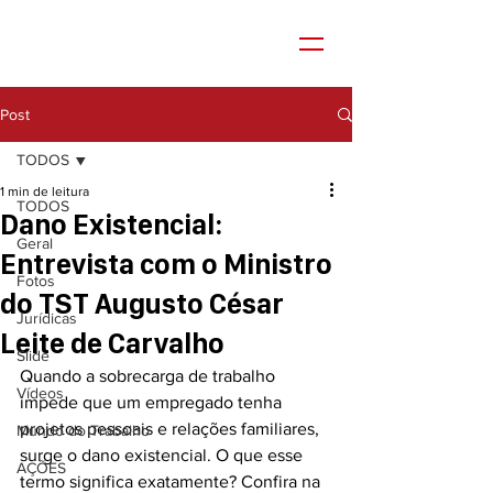
Post
TODOS
1 min de leitura
TODOS
Dano Existencial:
Geral
Entrevista com o Ministro
Fotos
do TST Augusto César
Jurídicas
Leite de Carvalho
Slide
Quando a sobrecarga de trabalho 
Vídeos
impede que um empregado tenha 
projetos pessoais e relações familiares, 
Mundo do Trabalho
surge o dano existencial. O que esse 
AÇÕES
termo significa exatamente? Confira na 