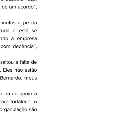
 de um acordo”, 
inutos a pé da 
tuda e está se 
ndo a empresa 
 com decência”, 
altou a falta de 
Eles não estão 
 Bernardo, meus 
ncia do apoio à 
ra fortalecer o 
r­ganização são 