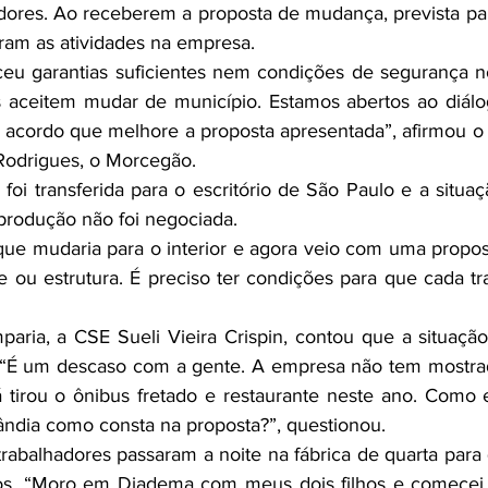
adores. Ao receberem a proposta de mudança, prevista pa
aram as atividades na empresa.
ceu garan­tias suficientes nem condições de segurança 
s aceitem mudar de município. Estamos abertos ao diálo
 acordo que melhore a proposta apresentada”, afirmou o
Rodrigues, o Morcegão.
 foi trans­ferida para o escritório de São Paulo e a situa
produção não foi negociada.
e mu­daria para o interior e agora veio com uma propos
 ou estru­tura. É preciso ter condições para que cada tra
aria, a CSE Sueli Vieira Crispin, contou que a situação
. “É um descaso com a gen­te. A empresa não tem mostra
á tirou o ônibus fretado e restaurante neste ano. Como e
lândia como consta na proposta?”, questionou.
rabalha­dores passaram a noite na fábrica de quarta para q
tos. “Moro em Diadema com meus dois filhos e comecei a