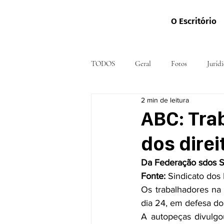
O Escritório
TODOS
Geral
Fotos
Jurídi
2 min de leitura
ABC: Tra
dos direi
Da Federação sdos S
Fonte:
 Sindicato dos
Os trabalhadores na 
dia 24, em de­fesa d
A autopeças divulgou