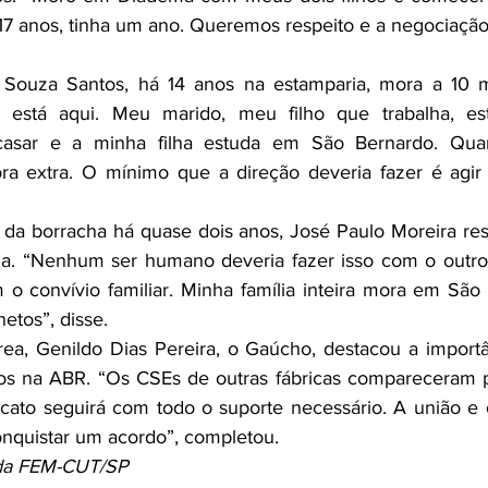
17 anos, tinha um ano. Queremos respeito e a negociação
 Souza Santos, há 14 anos na estamparia, mora a 10 m
da está aqui. Meu marido, meu filho que trabalha, es
asar e a minha filha estuda em São Ber­nardo. Qua
ora extra. O mínimo que a direção deveria fazer é agir
da bor­racha há quase dois anos, José Paulo Moreira ress
a. “Nenhum ser humano deveria fazer isso com o outro. 
o convívio familiar. Minha família inteira mora em São
netos”, disse.
ea, Genildo Dias Pereira, o Gaúcho, destacou a importâ
os na ABR. “Os CSEs de outras fábricas compareceram pa
ato seguirá com todo o suporte necessário. A união e o
nquistar um acordo”, completou.
 da FEM-CUT/SP