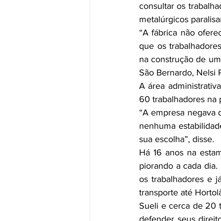
consultar os trabalh
metalúrgicos para­lis
“A fábrica não ofere
que os trabalhadore
na constru­ção de um
São Bernardo, Nelsi 
A área administrativa
60 trabalhadores na 
“A empresa negava qu
nenhuma estabilidade
sua escolha”, disse.
Há 16 anos na estamp
piorando a cada dia
os trabalhadores e j
transporte até Horto
Sueli e cerca de 20 t
defender seus direi