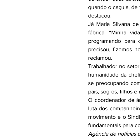
quando o caçula, de 
destacou.
Já Maria Silvana de
fábrica. “Mi­nha vi
programando para c
precisou, fizemos h
reclamou.
Trabalhador no setor 
humanidade da chefi
se preocu­pando com 
pais, sogros, filhos e 
O coordenador de ár
luta dos companheir
movimento e o Sindic
fundamentais para co
Agência de notícias