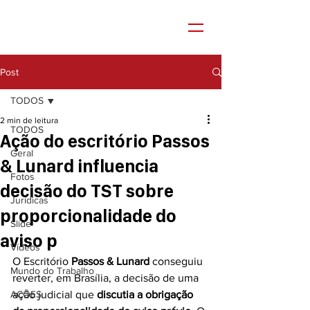
Post
TODOS
2 min de leitura
TODOS
Ação do escritório Passos
Geral
& Lunard influencia
Fotos
decisão do TST sobre
Jurídicas
proporcionalidade do
Slide
aviso p
Vídeos
O Escritório 
Passos & Lunard
 conseguiu 
Mundo do Trabalho
reverter, em Brasília, a decisão de uma 
AÇÕES
ação judicial que 
discutia a obrigação 