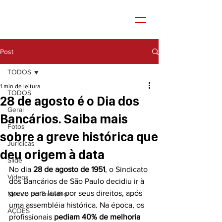
Post
TODOS
1 min de leitura
TODOS
28 de agosto é o Dia dos
Geral
Bancários. Saiba mais
Fotos
sobre a greve histórica que
Jurídicas
deu origem à data
Slide
No dia 
28 de agosto de 1951
, o Sindicato 
Vídeos
dos Bancários de São Paulo decidiu ir à 
greve para lutar por seus direitos, após 
Mundo do Trabalho
uma assembléia histórica. Na época, os 
AÇÕES
profissionais 
pediam 40% de melhoria 